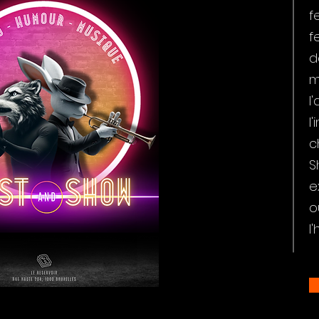
f
f
d
m
l
l
c
S
e
o
l