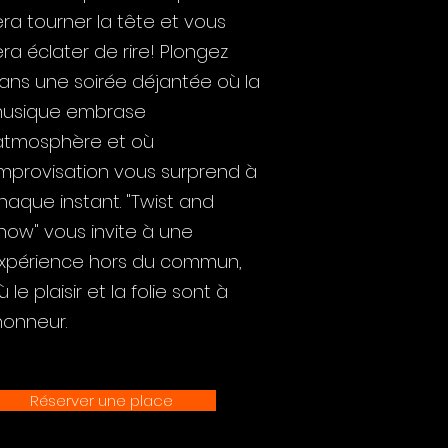
era tourner la tête et vous
era éclater de rire! Plongez
ans une soirée déjantée où la
usique embrase
'atmosphère et où
'improvisation vous surprend à
haque instant. "Twist and
how" vous invite à une
xpérience hors du commun,
ù le plaisir et la folie sont à
'honneur.
Réserver une place