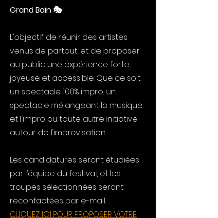
Grand Bain 🎭
L'objectif de réunir des artistes
venus de partout, et de proposer
au public une expérience forte,
joyeuse et accessible. Que ce soit
un spectacle 100% impro, un
spectacle mélangeant la musique
et l'impro ou toute autre initiative
autour de l'improvisation.
Les candidatures seront étudiées
par l’équipe du festival, et les
troupes sélectionnées seront
recontactées par e-mail.
CLIQUEZ ICI POUR PROPOSER VOTRE