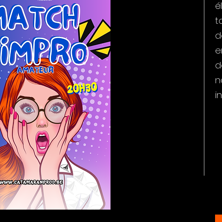
é
t
d
e
d
n
i