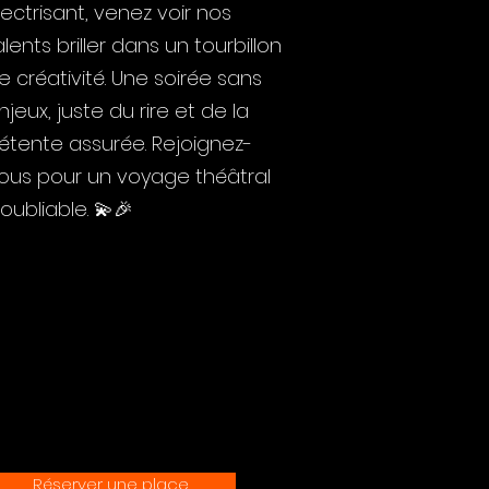
lectrisant, venez voir nos
alents briller dans un tourbillon
e créativité. Une soirée sans
njeux, juste du rire et de la
étente assurée. Rejoignez-
ous pour un voyage théâtral
noubliable. 💫🎉
Réserver une place