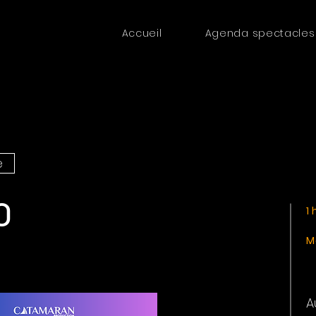
Accueil
Agenda spectacles
e
O
1
M
A