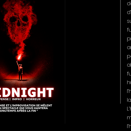
d
d
s
f
p
a
p
a
f
h
l
l
L
m
l