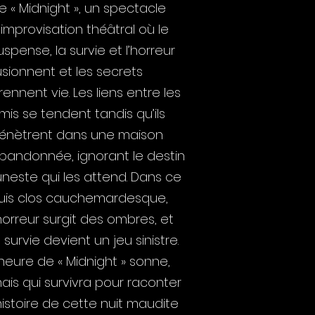
e « Midnight », un spectacle
’improvisation théâtral où le
uspense, la survie et l’horreur
usionnent et les secrets
rennent vie. Les liens entre les
mis se tendent tandis qu’ils
énètrent dans une maison
bandonnée, ignorant le destin
uneste qui les attend. Dans ce
uis clos cauchemardesque,
’horreur surgit des ombres, et
a survie devient un jeu sinistre.
’heure de « Midnight » sonne,
ais qui survivra pour raconter
’histoire de cette nuit maudite