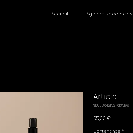
Accueil
Agenda spectacles
Article
SKU : 364215376135199
Prix
85,00 €
Contenance
*